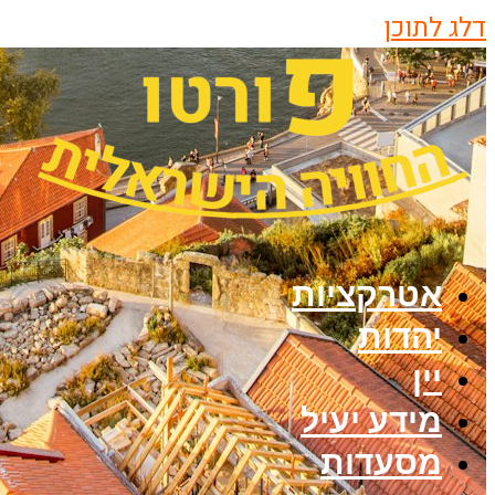
דלג לתוכן
אטרקציות
יהדות
יין
מידע יעיל
מסעדות